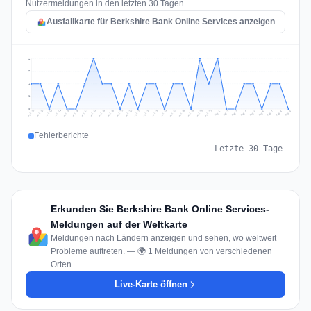
Nutzermeldungen in den letzten 30 Tagen
Ausfallkarte für Berkshire Bank Online Services anzeigen
2
2
1
1
0
Jul 18
Jul 21
Jul 24
Jul 11
Jul 27
Jul 14
Jul 17
Jul 30
Jul 20
Jul 23
Jul 26
Jul 13
Jul 16
Jul 29
Jul 19
Jul 22
Jul 25
Jul 12
Jul 15
Jul 28
Jul 31
Aug 4
Aug 7
Aug 3
Aug 6
Aug 9
Aug 2
Aug 5
Aug 8
Aug 1
Fehlerberichte
Letzte 30 Tage
Erkunden Sie Berkshire Bank Online Services-
Meldungen auf der Weltkarte
Meldungen nach Ländern anzeigen und sehen, wo weltweit
Probleme auftreten. — 🌍 1 Meldungen von verschiedenen
Orten
Live-Karte öffnen