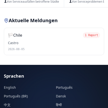
1
1
Von Serviceausfällen betroffene Städte
Von Serviceproblemen bet
Leaflet
|
© OpenStreetMap contributors
Aktuelle Meldungen
🏳️
Chile
1 Report
Castro
2026-08-05
Sprachen
English
Português
Português (BR)
Dansk
中文
हिन्दी