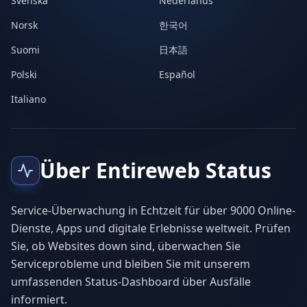
Svenska
Nederlands
Norsk
한국어
Suomi
日本語
Polski
Español
Italiano
Über Entireweb Status
Service-Überwachung in Echtzeit für über 9000 Online-
Dienste, Apps und digitale Erlebnisse weltweit. Prüfen
Sie, ob Websites down sind, überwachen Sie
Serviceprobleme und bleiben Sie mit unserem
umfassenden Status-Dashboard über Ausfälle
informiert.