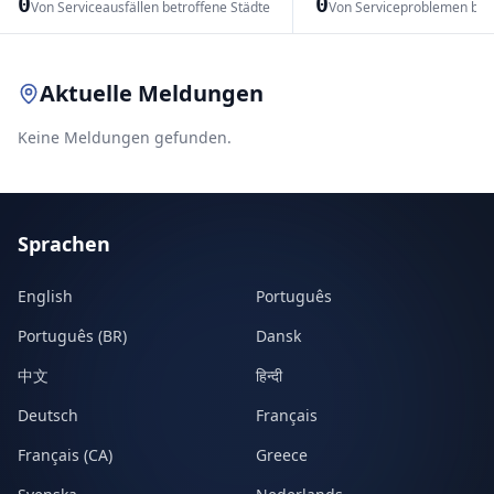
0
0
Von Serviceausfällen betroffene Städte
Von Serviceproblemen bet
Leaflet
|
© OpenStreetMap contributors
Aktuelle Meldungen
Keine Meldungen gefunden.
Sprachen
English
Português
Português (BR)
Dansk
中文
हिन्दी
Deutsch
Français
Français (CA)
Greece