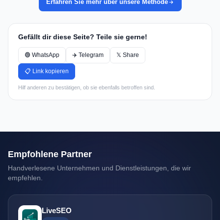
Erfahren Sie mehr über unsere Methode
Gefällt dir diese Seite? Teile sie gerne!
🟢 WhatsApp
✈️ Telegram
𝕏 Share
📋 Link kopieren
Hilf anderen zu bestätigen, ob sie ebenfalls betroffen sind.
Empfohlene Partner
Handverlesene Unternehmen und Dienstleistungen, die wir
empfehlen.
LiveSEO