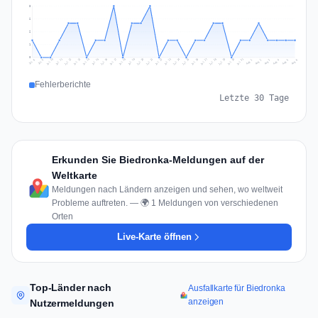
3
2
2
1
0
Jul 15
Jul 18
Jul 31
Jul 21
Jul 24
Jul 11
Jul 14
Jul 27
Jul 30
Jul 17
Jul 20
Jul 23
Jul 10
Jul 13
Jul 26
Jul 29
Jul 16
Jul 19
Jul 22
Jul 12
Jul 25
Jul 28
Aug 1
Aug 4
Jul 9
Aug 3
Jul 8
Aug 6
Aug 2
Aug 5
Fehlerberichte
Letzte 30 Tage
Erkunden Sie Biedronka-Meldungen auf der
Weltkarte
Meldungen nach Ländern anzeigen und sehen, wo weltweit
Probleme auftreten. — 🌍 1 Meldungen von verschiedenen
Orten
Live-Karte öffnen
Top-Länder nach
Ausfallkarte für Biedronka
anzeigen
Nutzermeldungen