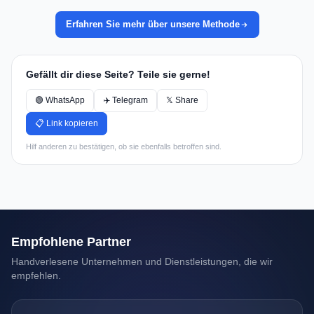
Erfahren Sie mehr über unsere Methode
Gefällt dir diese Seite? Teile sie gerne!
🟢 WhatsApp
✈️ Telegram
𝕏 Share
📋 Link kopieren
Hilf anderen zu bestätigen, ob sie ebenfalls betroffen sind.
Empfohlene Partner
Handverlesene Unternehmen und Dienstleistungen, die wir
empfehlen.