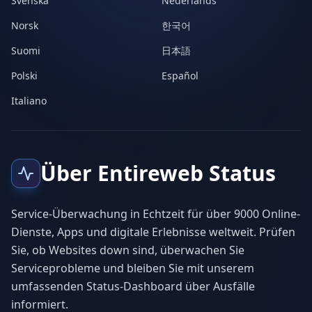
Svenska
Nederlands
Norsk
한국어
Suomi
日本語
Polski
Español
Italiano
Über Entireweb Status
Service-Überwachung in Echtzeit für über 9000 Online-
Dienste, Apps und digitale Erlebnisse weltweit. Prüfen
Sie, ob Websites down sind, überwachen Sie
Serviceprobleme und bleiben Sie mit unserem
umfassenden Status-Dashboard über Ausfälle
informiert.