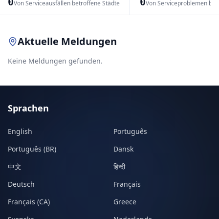
0
0
Von Serviceausfällen betroffene Städte
Von Serviceproblemen bet
Leaflet
|
© OpenStreetMap contributors
Aktuelle Meldungen
Keine Meldungen gefunden.
Sprachen
English
Português
Português (BR)
Dansk
中文
हिन्दी
Deutsch
Français
Français (CA)
Greece