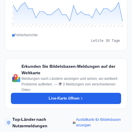
7
5
4
2
0
Jul 17
Jul 20
Jul 23
Jul 10
Jul 26
Jul 13
Jul 16
Jul 29
Jul 19
Jul 22
Jul 25
Jul 12
Jul 15
Jul 28
Jul 31
Jul 18
Jul 21
Jul 24
Jul 11
Jul 14
Jul 27
Jul 30
Aug 3
Aug 6
Aug 2
Aug 5
Aug 8
Aug 1
Aug 4
Aug 7
Fehlerberichte
Letzte 30 Tage
Erkunden Sie Bildelsbasen-Meldungen auf der
Weltkarte
Meldungen nach Ländern anzeigen und sehen, wo weltweit
Probleme auftreten. — 🌍 3 Meldungen von verschiedenen
Orten
Live-Karte öffnen
Top-Länder nach
Ausfallkarte für Bildelsbasen
anzeigen
Nutzermeldungen