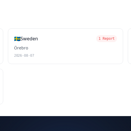
🇸🇪
Sweden
1 Report
Örebro
2026-08-07