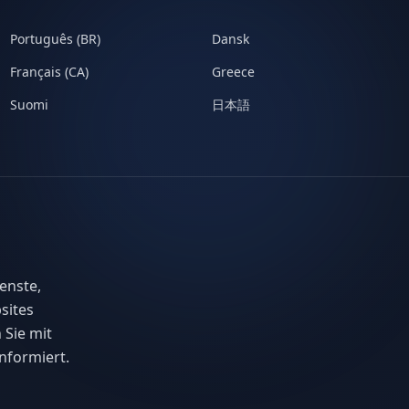
Português (BR)
Dansk
Français (CA)
Greece
Suomi
日本語
enste,
sites
 Sie mit
nformiert.