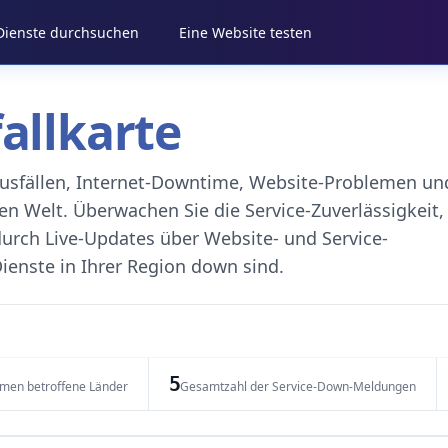
 Dienste durchsuchen
Eine Website testen
fallkarte
eausfällen, Internet-Downtime, Website-Problemen un
 Welt. Überwachen Sie die Service-Zuverlässigkeit,
durch Live-Updates über Website- und Service-
ienste in Ihrer Region down sind.
5
emen betroffene Länder
Gesamtzahl der Service-Down-Meldungen