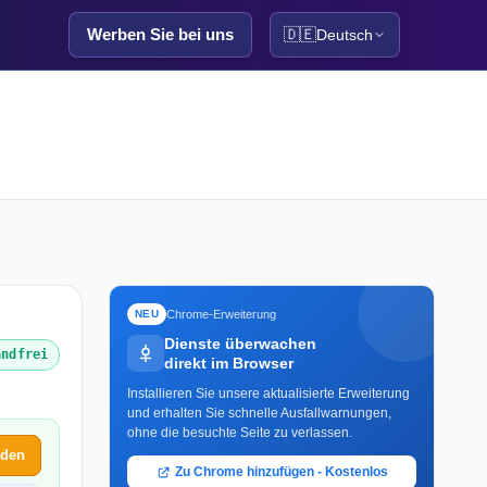
Werben Sie bei uns
🇩🇪
Deutsch
Chrome-Erweiterung
NEU
Dienste überwachen
andfrei
direkt im Browser
Installieren Sie unsere aktualisierte Erweiterung
und erhalten Sie schnelle Ausfallwarnungen,
ohne die besuchte Seite zu verlassen.
lden
Zu Chrome hinzufügen - Kostenlos