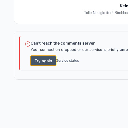
Kein
Tolle Neuigkeiten! Birchbo
Can't reach the comments server
Your connection dropped or our service is briefly unre
Try again
Service status