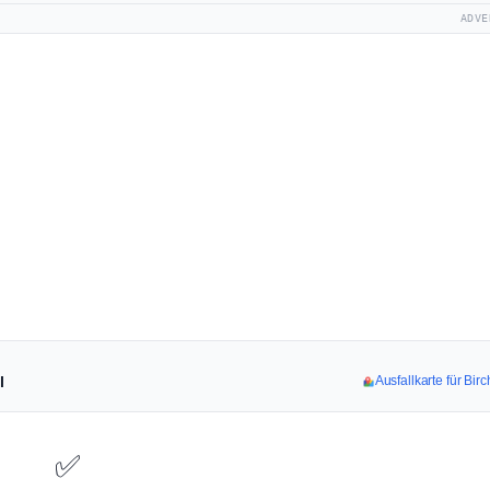
ADVE
l
Ausfallkarte für Bi
✅