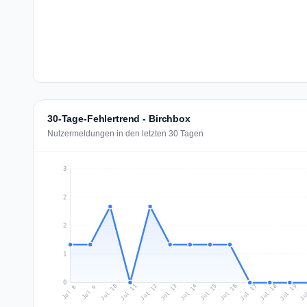
30-Tage-Fehlertrend - Birchbox
Nutzermeldungen in den letzten 30 Tagen
3
2
2
1
0
Jul 17
Ju
Jul 10
Jul 13
Jul 16
Jul 19
Jul 12
Jul 15
Jul 18
Jul 11
Jul 14
Jul 8
Jul 9