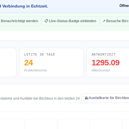
d Verbindung in Echtzeit.
Öffn
 Benachrichtigt werden
📋 Live-Status-Badge einbinden
↗ Besuche Bir
LETZTE 30 TAGE
ANTWORTZEIT
24
1295.09
Problemberichte
Millisekunden
Ausfallkarte für Birchbo
bleme und Ausfälle bei Birchbox in den letzten 24