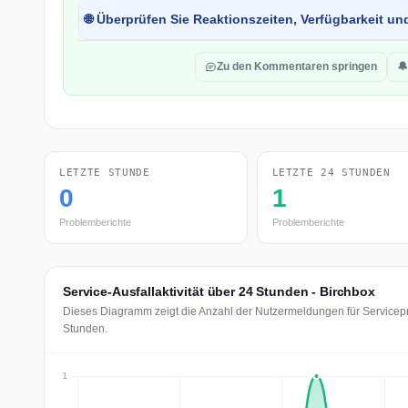
🌐 Überprüfen Sie Reaktionszeiten, Verfügbarkeit un
Zu den Kommentaren springen
🔔
LETZTE STUNDE
LETZTE 24 STUNDEN
0
1
Problemberichte
Problemberichte
Service-Ausfallaktivität über 24 Stunden - Birchbox
Dieses Diagramm zeigt die Anzahl der Nutzermeldungen für Servicepro
Stunden.