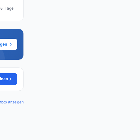
30 Tage
ügen
ffnen
rchbox anzeigen