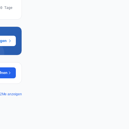
30 Tage
ügen
ffnen
Bit2Me anzeigen