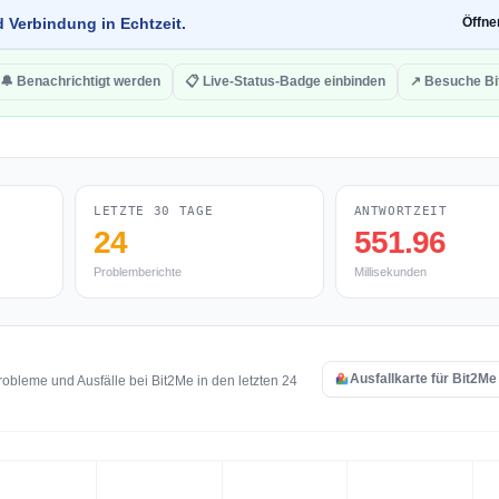
d Verbindung in Echtzeit.
Öffn
🔔 Benachrichtigt werden
📋 Live-Status-Badge einbinden
↗ Besuche B
LETZTE 30 TAGE
ANTWORTZEIT
24
551.96
Problemberichte
Millisekunden
Ausfallkarte für Bit2M
obleme und Ausfälle bei Bit2Me in den letzten 24