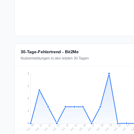
30-Tage-Fehlertrend - Bit2Me
Nutzermeldungen in den letzten 30 Tagen
3
2
2
1
0
Jul 19
Ju
Jul 12
Jul 15
Jul 18
Jul 21
Jul 11
Jul 14
Jul 17
Jul 20
Jul 10
Jul 13
Jul 16