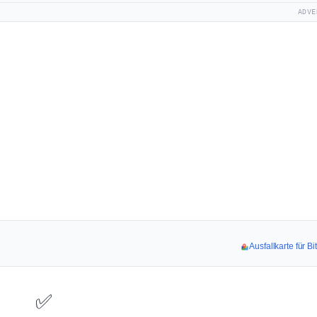
ADVE
Ausfallkarte für 
✅