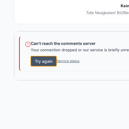
Kein
Tolle Neuigkeiten! Bit2Me
Can't reach the comments server
Your connection dropped or our service is briefly unre
Try again
Service status