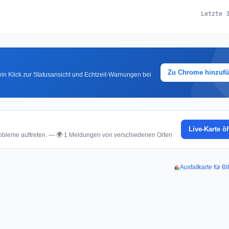
Letzte 
Zu Chrome hinzuf
in Klick zur Statusansicht und Echtzeit-Warnungen bei
e
Live-Karte ö
bleme auftreten. — 🌍 1 Meldungen von verschiedenen Orten
Ausfallkarte für 