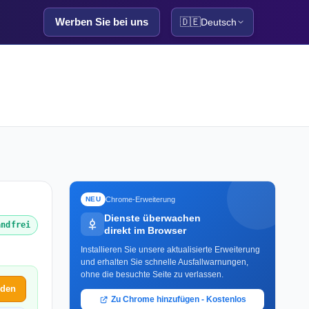
Werben Sie bei uns
🇩🇪
Deutsch
Chrome-Erweiterung
NEU
Dienste überwachen
andfrei
direkt im Browser
Installieren Sie unsere aktualisierte Erweiterung
und erhalten Sie schnelle Ausfallwarnungen,
ohne die besuchte Seite zu verlassen.
lden
Zu Chrome hinzufügen - Kostenlos