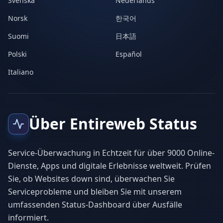
Svenska
Nederlands
Norsk
한국어
Suomi
日本語
Polski
Español
Italiano
Über Entireweb Status
Service-Überwachung in Echtzeit für über 9000 Online-
Dienste, Apps und digitale Erlebnisse weltweit. Prüfen
Sie, ob Websites down sind, überwachen Sie
Serviceprobleme und bleiben Sie mit unserem
umfassenden Status-Dashboard über Ausfälle
informiert.