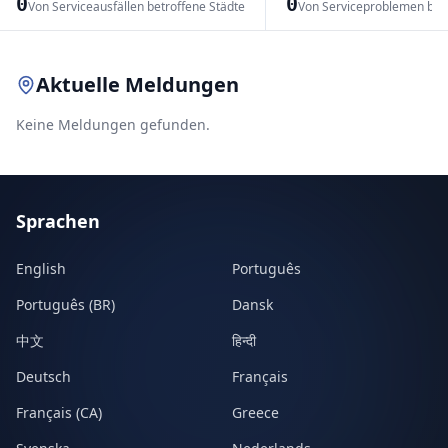
0
0
Von Serviceausfällen betroffene Städte
Von Serviceproblemen bet
Leaflet
|
© OpenStreetMap contributors
Aktuelle Meldungen
Keine Meldungen gefunden.
Sprachen
English
Português
Português (BR)
Dansk
中文
हिन्दी
Deutsch
Français
Français (CA)
Greece