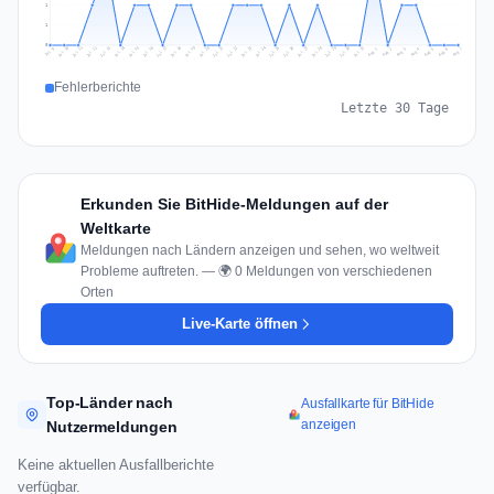
1
1
0
Jul 16
Jul 19
Jul 22
Jul 25
Jul 12
Jul 15
Jul 28
Jul 31
Jul 18
Jul 21
Jul 24
Jul 11
Jul 14
Jul 27
Jul 30
Jul 17
Jul 20
Jul 23
Jul 10
Jul 13
Jul 26
Jul 29
Aug 2
Aug 5
Aug 1
Aug 4
Jul 9
Aug 7
Aug 3
Aug 6
Fehlerberichte
Letzte 30 Tage
Erkunden Sie BitHide-Meldungen auf der
Weltkarte
Meldungen nach Ländern anzeigen und sehen, wo weltweit
Probleme auftreten. — 🌍 0 Meldungen von verschiedenen
Orten
Live-Karte öffnen
Top-Länder nach
Ausfallkarte für BitHide
anzeigen
Nutzermeldungen
Keine aktuellen Ausfallberichte
verfügbar.