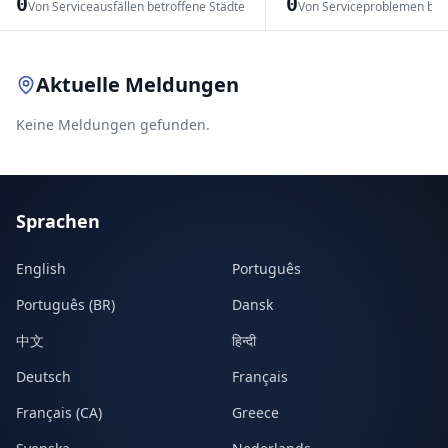
0
0
Von Serviceausfällen betroffene Städte
Von Serviceproblemen bet
Leaflet
|
© OpenStreetMap contributors
Aktuelle Meldungen
Keine Meldungen gefunden.
Sprachen
English
Português
Português (BR)
Dansk
中文
हिन्दी
Deutsch
Français
Français (CA)
Greece