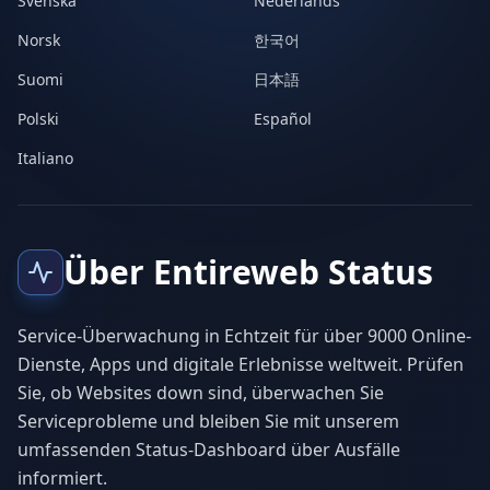
Svenska
Nederlands
Norsk
한국어
Suomi
日本語
Polski
Español
Italiano
Über Entireweb Status
Service-Überwachung in Echtzeit für über 9000 Online-
Dienste, Apps und digitale Erlebnisse weltweit. Prüfen
Sie, ob Websites down sind, überwachen Sie
Serviceprobleme und bleiben Sie mit unserem
umfassenden Status-Dashboard über Ausfälle
informiert.