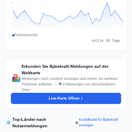
8
6
4
2
0
Jul 16
Jul 19
Jul 22
Jul 25
Jul 12
Jul 15
Jul 28
Jul 31
Jul 18
Jul 21
Jul 24
Jul 11
Jul 14
Jul 27
Jul 30
Jul 17
Jul 20
Jul 23
Jul 10
Jul 13
Jul 26
Jul 29
Aug 2
Aug 5
Aug 1
Aug 4
Jul 9
Aug 7
Aug 3
Aug 6
Fehlerberichte
Letzte 30 Tage
Erkunden Sie Bjärekraft-Meldungen auf der
Weltkarte
Meldungen nach Ländern anzeigen und sehen, wo weltweit
Probleme auftreten. — 🌍 4 Meldungen von verschiedenen
Orten
Live-Karte öffnen
Top-Länder nach
Ausfallkarte für Bjärekraft
anzeigen
Nutzermeldungen