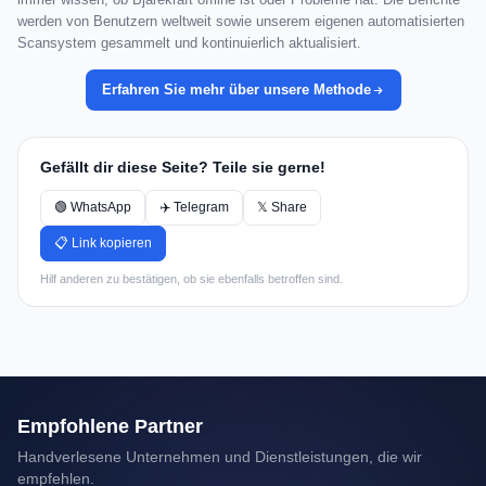
werden von Benutzern weltweit sowie unserem eigenen automatisierten
Scansystem gesammelt und kontinuierlich aktualisiert.
Erfahren Sie mehr über unsere Methode
Gefällt dir diese Seite? Teile sie gerne!
🟢 WhatsApp
✈️ Telegram
𝕏 Share
📋 Link kopieren
Hilf anderen zu bestätigen, ob sie ebenfalls betroffen sind.
Empfohlene Partner
Handverlesene Unternehmen und Dienstleistungen, die wir
empfehlen.