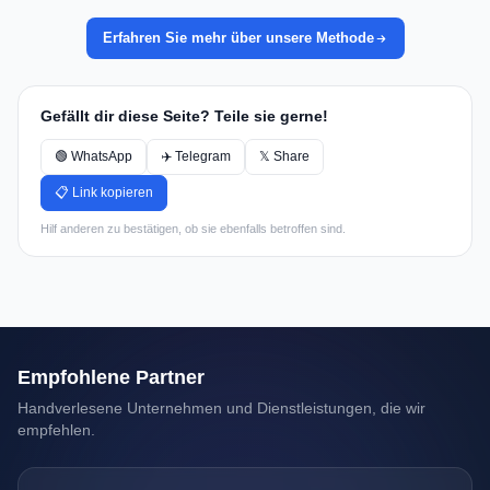
Erfahren Sie mehr über unsere Methode
Gefällt dir diese Seite? Teile sie gerne!
🟢 WhatsApp
✈️ Telegram
𝕏 Share
📋 Link kopieren
Hilf anderen zu bestätigen, ob sie ebenfalls betroffen sind.
Empfohlene Partner
Handverlesene Unternehmen und Dienstleistungen, die wir
empfehlen.