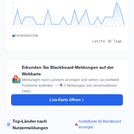
3
2
2
1
0
Jul 18
Jul 21
Jul 24
Jul 11
Jul 27
Jul 14
Jul 17
Jul 30
Jul 20
Jul 23
Jul 26
Jul 13
Jul 16
Jul 29
Jul 19
Jul 22
Jul 25
Jul 12
Jul 15
Jul 28
Jul 31
Aug 4
Aug 7
Aug 3
Aug 6
Aug 9
Aug 2
Aug 5
Aug 8
Aug 1
Fehlerberichte
Letzte 30 Tage
Erkunden Sie Blackboard-Meldungen auf der
Weltkarte
Meldungen nach Ländern anzeigen und sehen, wo weltweit
Probleme auftreten. — 🌍 2 Meldungen von verschiedenen
Orten
Live-Karte öffnen
Top-Länder nach
Ausfallkarte für Blackboard
anzeigen
Nutzermeldungen