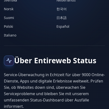
Svenska
Nederlands
Norsk
한국어
Suomi
日本語
Polski
Español
Italiano
Über Entireweb Status
Service-Überwachung in Echtzeit für über 9000 Online-
Dienste, Apps und digitale Erlebnisse weltweit. Prüfen
Sie, ob Websites down sind, überwachen Sie
Serviceprobleme und bleiben Sie mit unserem
umfassenden Status-Dashboard über Ausfälle
informiert.