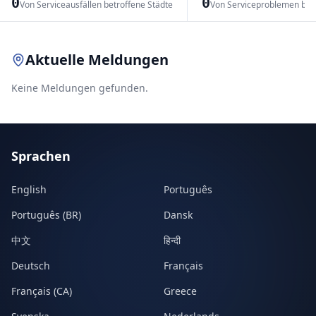
0
0
Von Serviceausfällen betroffene Städte
Von Serviceproblemen bet
Leaflet
|
© OpenStreetMap contributors
Aktuelle Meldungen
Keine Meldungen gefunden.
Sprachen
English
Português
Português (BR)
Dansk
中文
हिन्दी
Deutsch
Français
Français (CA)
Greece