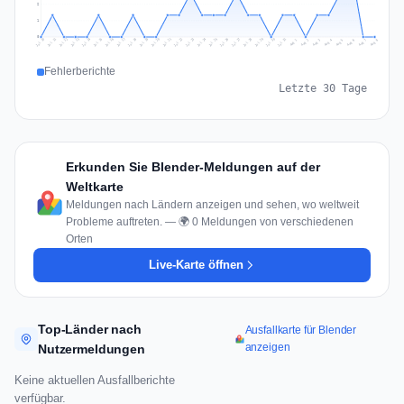
2
1
0
Jul 17
Jul 20
Jul 23
Jul 10
Jul 26
Jul 13
Jul 16
Jul 29
Jul 19
Jul 22
Jul 25
Jul 12
Jul 15
Jul 28
Jul 31
Jul 18
Jul 21
Jul 24
Jul 11
Jul 14
Jul 27
Jul 30
Aug 3
Aug 6
Aug 2
Aug 5
Aug 8
Aug 1
Aug 4
Aug 7
Fehlerberichte
Letzte 30 Tage
Erkunden Sie Blender-Meldungen auf der
Weltkarte
Meldungen nach Ländern anzeigen und sehen, wo weltweit
Probleme auftreten. — 🌍 0 Meldungen von verschiedenen
Orten
Live-Karte öffnen
Top-Länder nach
Ausfallkarte für Blender
anzeigen
Nutzermeldungen
Keine aktuellen Ausfallberichte
verfügbar.