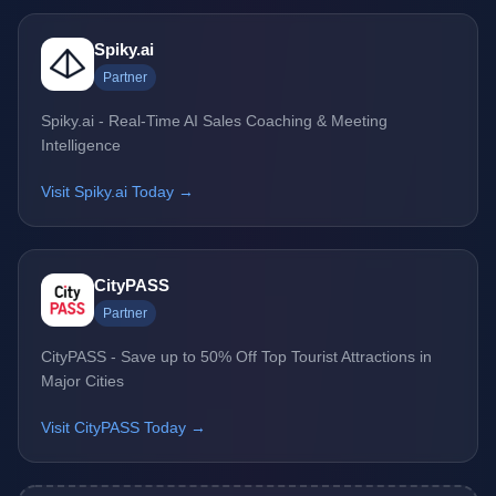
Spiky.ai
Partner
Spiky.ai - Real-Time AI Sales Coaching & Meeting
Intelligence
Visit Spiky.ai Today →
CityPASS
Partner
CityPASS - Save up to 50% Off Top Tourist Attractions in
Major Cities
Visit CityPASS Today →