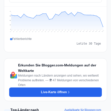
77
58
39
19
0
Jul 17
Jul 20
Jul 23
Jul 10
Jul 26
Jul 13
Jul 16
Jul 29
Jul 19
Jul 22
Jul 25
Jul 12
Jul 15
Jul 28
Jul 31
Jul 18
Jul 21
Jul 24
Jul 11
Jul 14
Jul 27
Jul 30
Aug 3
Aug 6
Aug 2
Aug 5
Aug 8
Aug 1
Aug 4
Aug 7
Fehlerberichte
Letzte 30 Tage
Erkunden Sie Blogger.com-Meldungen auf der
Weltkarte
Meldungen nach Ländern anzeigen und sehen, wo weltweit
Probleme auftreten. — 🌍 47 Meldungen von verschiedenen
Orten
Live-Karte öffnen
Top-Länder nach
Ausfallkarte für Blogger.com