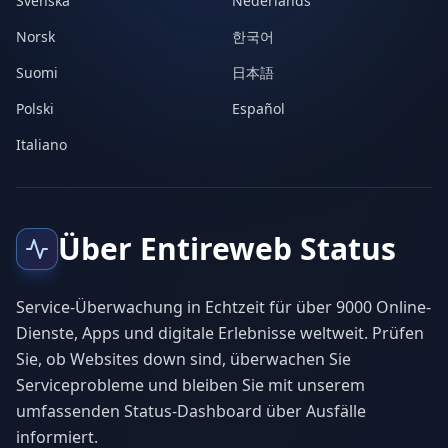
Svenska
Nederlands
Norsk
한국어
Suomi
日本語
Polski
Español
Italiano
Über Entireweb Status
Service-Überwachung in Echtzeit für über 9000 Online-
Dienste, Apps und digitale Erlebnisse weltweit. Prüfen
Sie, ob Websites down sind, überwachen Sie
Serviceprobleme und bleiben Sie mit unserem
umfassenden Status-Dashboard über Ausfälle
informiert.