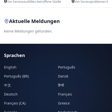
0
0
Von Serviceausfällen betroffene Städte
Von Serviceproblemen bet
Leaflet
|
© OpenStreetMap contributors
Aktuelle Meldungen
Keine Meldungen gefunden.
Sprachen
English
Português
Português (BR)
Dansk
中文
हिन्दी
Deutsch
Français
Français (CA)
Greece