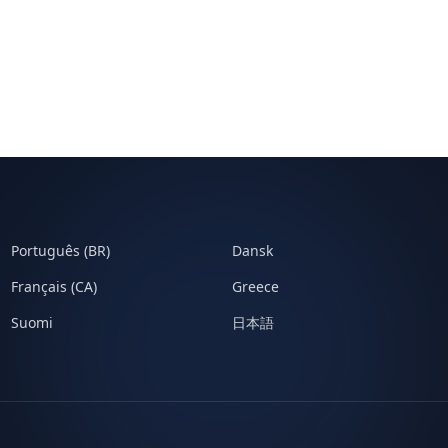
Português (BR)
Dansk
Français (CA)
Greece
Suomi
日本語