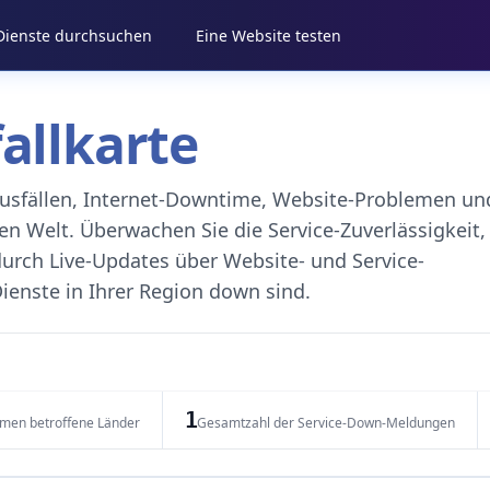
 Dienste durchsuchen
Eine Website testen
fallkarte
eausfällen, Internet-Downtime, Website-Problemen un
 Welt. Überwachen Sie die Service-Zuverlässigkeit,
durch Live-Updates über Website- und Service-
ienste in Ihrer Region down sind.
1
emen betroffene Länder
Gesamtzahl der Service-Down-Meldungen