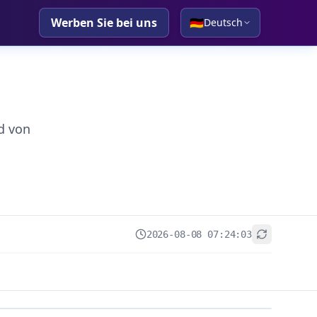
Werben Sie bei uns
🇩🇪
Deutsch
d von
2026-08-08 07:24:03
+
−
Leaflet
|
© OpenStreetMap contributors