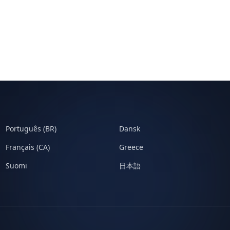
Português (BR)
Dansk
Français (CA)
Greece
Suomi
日本語