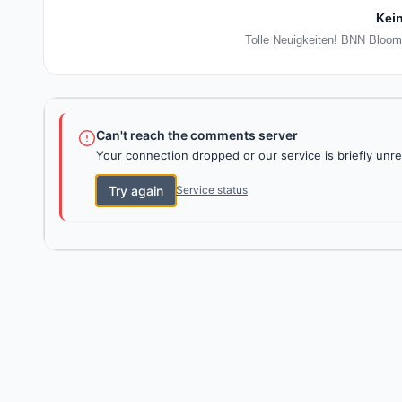
Kein
Tolle Neuigkeiten! BNN Bloomb
Can't reach the comments server
Your connection dropped or our service is briefly unre
Try again
Service status