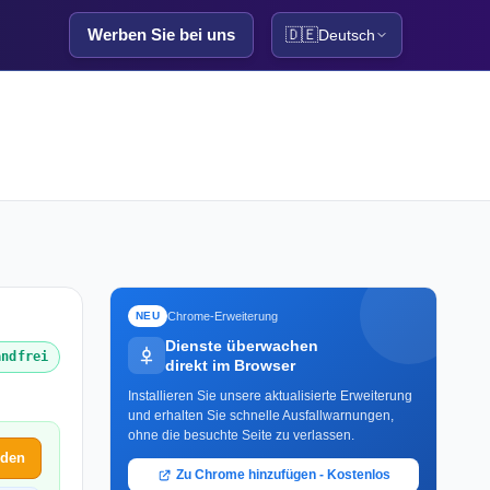
Werben Sie bei uns
🇩🇪
Deutsch
Chrome-Erweiterung
NEU
Dienste überwachen
andfrei
direkt im Browser
Installieren Sie unsere aktualisierte Erweiterung
und erhalten Sie schnelle Ausfallwarnungen,
ohne die besuchte Seite zu verlassen.
lden
Zu Chrome hinzufügen - Kostenlos