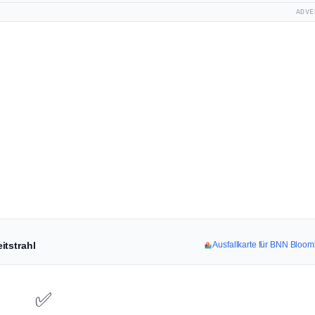
ADVE
itstrahl
Ausfallkarte für BNN Bloo
✅