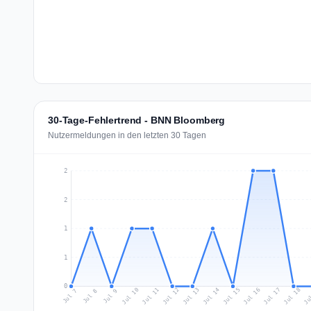
30-Tage-Fehlertrend - BNN Bloomberg
Nutzermeldungen in den letzten 30 Tagen
2
2
1
1
0
Jul 16
Ju
Jul 12
Jul 15
Jul 18
Jul 11
Jul 14
Jul 17
Jul 10
Jul 13
Jul 7
Jul 9
Jul 8