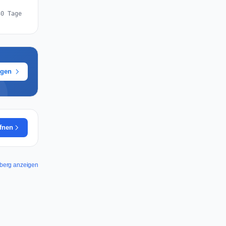
30 Tage
ügen
ffnen
mberg anzeigen