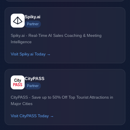
Spiky.ai
Partner
Spiky.ai - Real-Time AI Sales Coaching & Meeting
Intelligence
Visit Spiky.ai Today →
CityPASS
Partner
CityPASS - Save up to 50% Off Top Tourist Attractions in
Major Cities
Visit CityPASS Today →