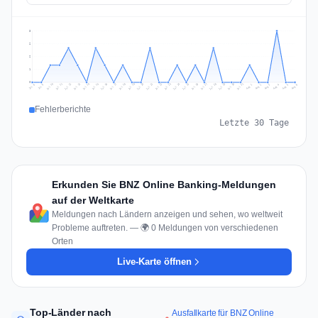
3
2
2
1
0
Jul 15
Jul 18
Jul 31
Jul 21
Jul 24
Jul 11
Jul 14
Jul 27
Jul 30
Jul 17
Jul 20
Jul 23
Jul 10
Jul 13
Jul 26
Jul 29
Jul 16
Jul 19
Jul 22
Jul 12
Jul 25
Jul 28
Aug 1
Aug 4
Jul 9
Aug 3
Jul 8
Aug 6
Aug 2
Aug 5
Fehlerberichte
Letzte 30 Tage
Erkunden Sie BNZ Online Banking-Meldungen
auf der Weltkarte
Meldungen nach Ländern anzeigen und sehen, wo weltweit
Probleme auftreten. — 🌍 0 Meldungen von verschiedenen
Orten
Live-Karte öffnen
Top-Länder nach
Ausfallkarte für BNZ Online