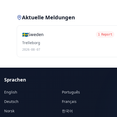
Aktuelle Meldungen
🇸🇪
Sweden
1 Report
Trelleborg
2026-08-07
Sprachen
English
Português
Deutsch
Français
Norsk
한국어