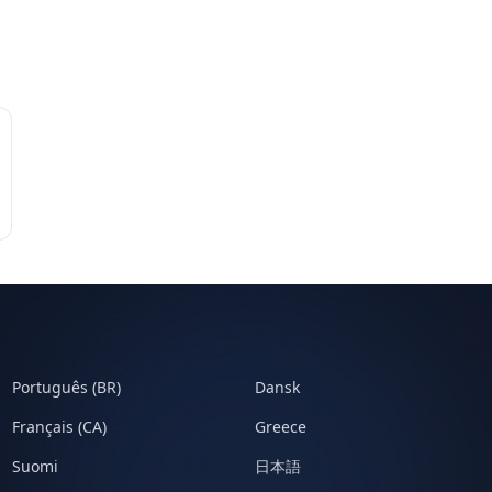
Português (BR)
Dansk
Français (CA)
Greece
Suomi
日本語