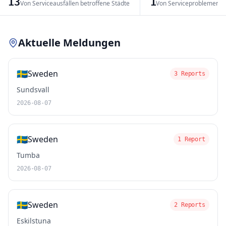
13
1
Von Serviceausfällen betroffene Städte
Von Serviceproblemen b
Leaflet
|
© OpenStreetMap contributors
Aktuelle Meldungen
🇸🇪
Sweden
3 Reports
Sundsvall
2026-08-07
🇸🇪
Sweden
1 Report
Tumba
2026-08-07
🇸🇪
Sweden
2 Reports
Eskilstuna