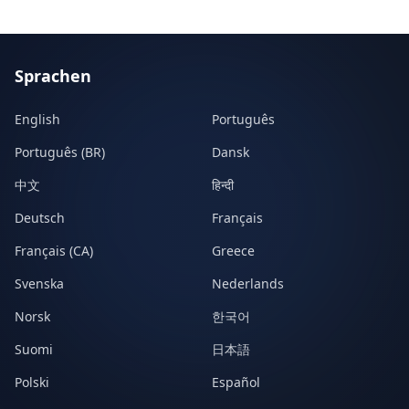
Sprachen
English
Português
Português (BR)
Dansk
中文
हिन्दी
Deutsch
Français
Français (CA)
Greece
Svenska
Nederlands
Norsk
한국어
Suomi
日本語
Polski
Español