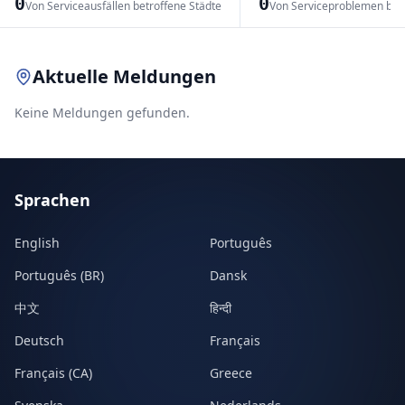
0
0
Von Serviceausfällen betroffene Städte
Von Serviceproblemen bet
Leaflet
|
© OpenStreetMap contributors
Aktuelle Meldungen
Keine Meldungen gefunden.
Sprachen
English
Português
Português (BR)
Dansk
中文
हिन्दी
Deutsch
Français
Français (CA)
Greece