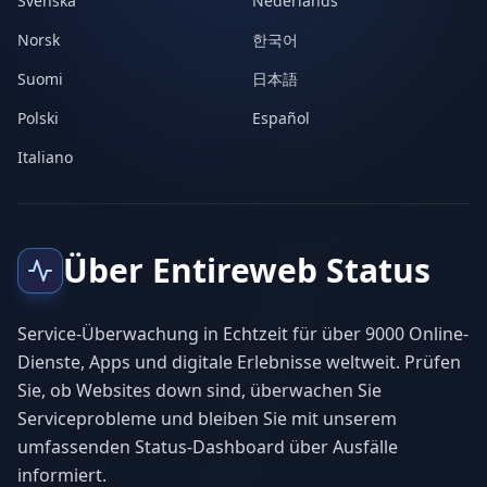
Svenska
Nederlands
Norsk
한국어
Suomi
日本語
Polski
Español
Italiano
Über Entireweb Status
Service-Überwachung in Echtzeit für über 9000 Online-
Dienste, Apps und digitale Erlebnisse weltweit. Prüfen
Sie, ob Websites down sind, überwachen Sie
Serviceprobleme und bleiben Sie mit unserem
umfassenden Status-Dashboard über Ausfälle
informiert.