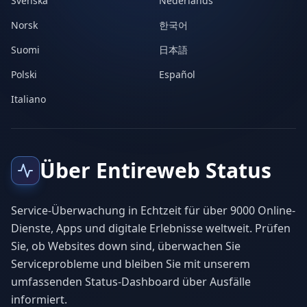
Svenska
Nederlands
Norsk
한국어
Suomi
日本語
Polski
Español
Italiano
Über Entireweb Status
Service-Überwachung in Echtzeit für über 9000 Online-
Dienste, Apps und digitale Erlebnisse weltweit. Prüfen
Sie, ob Websites down sind, überwachen Sie
Serviceprobleme und bleiben Sie mit unserem
umfassenden Status-Dashboard über Ausfälle
informiert.