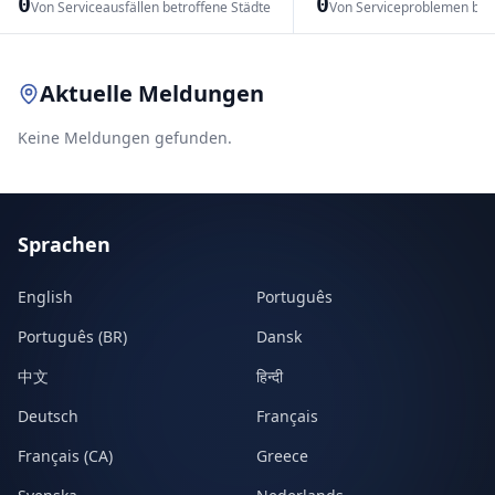
0
0
Von Serviceausfällen betroffene Städte
Von Serviceproblemen bet
Leaflet
|
© OpenStreetMap contributors
Aktuelle Meldungen
Keine Meldungen gefunden.
Sprachen
English
Português
Português (BR)
Dansk
中文
हिन्दी
Deutsch
Français
Français (CA)
Greece