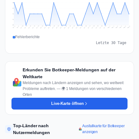
2
2
1
1
0
Jul 15
Jul 18
Jul 31
Jul 21
Jul 24
Jul 11
Jul 14
Jul 27
Jul 30
Jul 17
Jul 20
Jul 23
Jul 10
Jul 13
Jul 26
Jul 29
Jul 16
Jul 19
Jul 22
Jul 12
Jul 25
Jul 28
Aug 1
Aug 4
Jul 9
Aug 3
Jul 8
Aug 6
Aug 2
Aug 5
Fehlerberichte
Letzte 30 Tage
Erkunden Sie Botkeeper-Meldungen auf der
Weltkarte
Meldungen nach Ländern anzeigen und sehen, wo weltweit
Probleme auftreten. — 🌍 1 Meldungen von verschiedenen
Orten
Live-Karte öffnen
Top-Länder nach
Ausfallkarte für Botkeeper
anzeigen
Nutzermeldungen