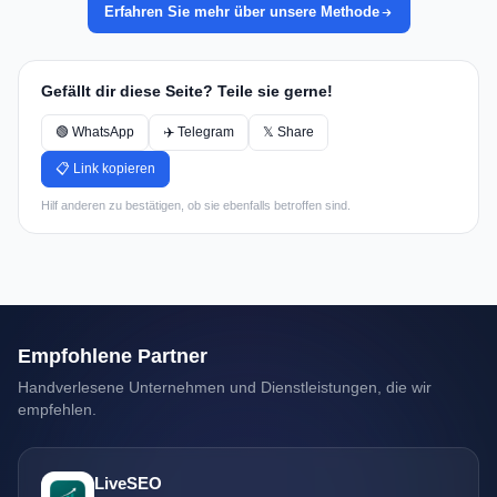
Erfahren Sie mehr über unsere Methode
Gefällt dir diese Seite? Teile sie gerne!
🟢 WhatsApp
✈️ Telegram
𝕏 Share
📋 Link kopieren
Hilf anderen zu bestätigen, ob sie ebenfalls betroffen sind.
Empfohlene Partner
Handverlesene Unternehmen und Dienstleistungen, die wir
empfehlen.
LiveSEO