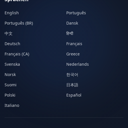
English
Português
Português (BR)
Dansk
中文
हिन्दी
Deutsch
Français
Français (CA)
Greece
Svenska
Nederlands
Norsk
한국어
Suomi
日本語
Polski
Español
Italiano