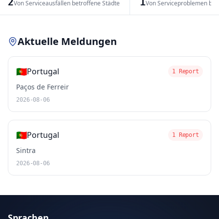
2
1
Von Serviceausfällen betroffene Städte
Von Serviceproblemen bet
Leaflet
|
© OpenStreetMap contributors
Aktuelle Meldungen
🇵🇹
Portugal
1 Report
Paços de Ferreir
2026-08-06
🇵🇹
Portugal
1 Report
Sintra
2026-08-06
Sprachen