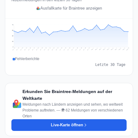
Nutzermeldungen in den letzten 30 Tagen
Ausfallkarte für Braintree anzeigen
78
59
39
20
0
Jul 19
Jul 22
Jul 25
Jul 12
Jul 28
Aug 10
Jul 15
Jul 18
Jul 31
Jul 21
Jul 24
Jul 27
Jul 14
Jul 17
Jul 30
Jul 20
Jul 23
Jul 26
Jul 13
Jul 16
Jul 29
Aug 5
Aug 8
Aug 1
Aug 4
Aug 7
Aug 3
Aug 6
Aug 9
Aug 2
Fehlerberichte
Letzte 30 Tage
Erkunden Sie Braintree-Meldungen auf der
Weltkarte
Meldungen nach Ländern anzeigen und sehen, wo weltweit
Probleme auftreten. — 🌍 62 Meldungen von verschiedenen
Orten
Live-Karte öffnen