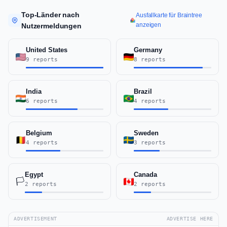
Top-Länder nach
Ausfallkarte für Braintree
anzeigen
Nutzermeldungen
United States
Germany
9 reports
8 reports
India
Brazil
6 reports
4 reports
Belgium
Sweden
4 reports
3 reports
Egypt
Canada
🏳️
2 reports
2 reports
ADVERTISEMENT
ADVERTISE HERE