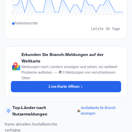
2
1
0
Jul 16
Jul 19
Jul 22
Jul 25
Jul 12
Jul 15
Jul 28
Jul 31
Jul 18
Jul 21
Jul 24
Jul 11
Jul 14
Jul 27
Jul 30
Jul 17
Jul 20
Jul 23
Jul 10
Jul 13
Jul 26
Jul 29
Aug 2
Aug 5
Aug 1
Aug 4
Jul 9
Aug 7
Aug 3
Aug 6
Fehlerberichte
Letzte 30 Tage
Erkunden Sie Branch-Meldungen auf der
Weltkarte
Meldungen nach Ländern anzeigen und sehen, wo weltweit
Probleme auftreten. — 🌍 0 Meldungen von verschiedenen
Orten
Live-Karte öffnen
Top-Länder nach
Ausfallkarte für Branch
anzeigen
Nutzermeldungen
Keine aktuellen Ausfallberichte
verfügbar.