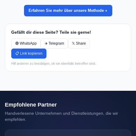
Erfahren Sie mehr über unsere Methode
Gefällt dir diese Seite? Teile sie gerne!
🟢 WhatsApp
✈️ Telegram
𝕏 Share
📋 Link kopieren
Hilf anderen zu bestätigen, ob sie ebenfalls betroffen sind.
Empfohlene Partner
Handverlesene Unternehmen und Dienstleistungen, die wir
empfehlen.