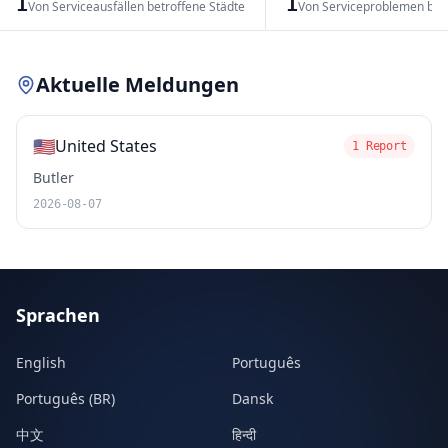
1
1
Von Serviceausfällen betroffene Städte
Von Serviceproblemen bet
Leaflet
|
© OpenStreetMap contributors
Aktuelle Meldungen
🇺🇸
United States
1 Report
Butler
2026-08-07
Sprachen
English
Português
Português (BR)
Dansk
中文
हिन्दी