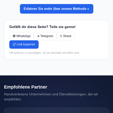
Erfahren Sie mehr über unsere Methode
Gefällt dir diese Seite? Teile sie gerne!
🟢 WhatsApp
✈️ Telegram
𝕏 Share
📋 Link kopieren
Hilf anderen zu bestätigen, ob sie ebenfalls betroffen sind.
Empfohlene Partner
Handverlesene Unternehmen und Dienstleistungen, die wir
empfehlen.