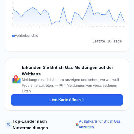
9
7
5
2
0
Jul 18
Jul 21
Jul 24
Jul 11
Jul 27
Jul 14
Jul 17
Jul 30
Jul 20
Jul 23
Jul 26
Jul 13
Jul 16
Jul 29
Jul 19
Jul 22
Jul 25
Jul 12
Jul 15
Jul 28
Jul 31
Aug 4
Aug 7
Aug 3
Aug 6
Aug 9
Aug 2
Aug 5
Aug 8
Aug 1
Fehlerberichte
Letzte 30 Tage
Erkunden Sie British Gas-Meldungen auf der
Weltkarte
Meldungen nach Ländern anzeigen und sehen, wo weltweit
Probleme auftreten. — 🌍 4 Meldungen von verschiedenen
Orten
Live-Karte öffnen
Top-Länder nach
Ausfallkarte für British Gas
anzeigen
Nutzermeldungen