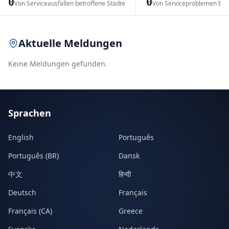
0
0
Von Serviceausfällen betroffene Städte
Von Serviceproblemen bet
Leaflet
|
© OpenStreetMap contributors
Aktuelle Meldungen
Keine Meldungen gefunden.
Sprachen
English
Português
Português (BR)
Dansk
中文
हिन्दी
Deutsch
Français
Français (CA)
Greece