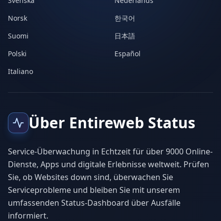
Svenska
Nederlands
Norsk
한국어
Suomi
日本語
Polski
Español
Italiano
Über Entireweb Status
Service-Überwachung in Echtzeit für über 9000 Online-
Dienste, Apps und digitale Erlebnisse weltweit. Prüfen
Sie, ob Websites down sind, überwachen Sie
Serviceprobleme und bleiben Sie mit unserem
umfassenden Status-Dashboard über Ausfälle
informiert.