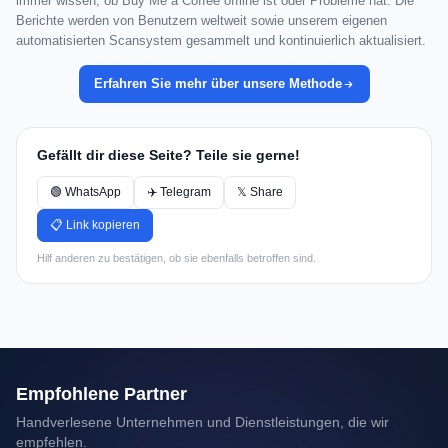
immer wissen, ob Buy Me a Coffee offline ist oder Probleme hat. Die
Berichte werden von Benutzern weltweit sowie unserem eigenen
automatisierten Scansystem gesammelt und kontinuierlich aktualisiert.
Erfahren Sie mehr über unsere Methode
Gefällt dir diese Seite? Teile sie gerne!
🟢 WhatsApp
✈️ Telegram
𝕏 Share
📋 Link kopieren
Hilf anderen zu bestätigen, ob sie ebenfalls betroffen sind.
Empfohlene Partner
Handverlesene Unternehmen und Dienstleistungen, die wir
empfehlen.