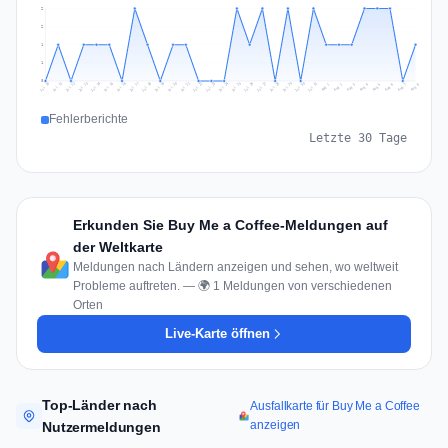
2
2
1
1
0
Jul 17
Jul 20
Jul 23
Jul 10
Jul 26
Jul 13
Jul 16
Jul 29
Jul 19
Jul 22
Jul 25
Jul 12
Jul 15
Jul 28
Jul 31
Jul 18
Jul 21
Jul 24
Jul 11
Jul 14
Jul 27
Jul 30
Aug 3
Aug 6
Aug 2
Aug 5
Aug 8
Aug 1
Aug 4
Aug 7
Fehlerberichte
Letzte 30 Tage
Erkunden Sie Buy Me a Coffee-Meldungen auf
der Weltkarte
Meldungen nach Ländern anzeigen und sehen, wo weltweit
Probleme auftreten. — 🌍 1 Meldungen von verschiedenen
Orten
Live-Karte öffnen
Top-Länder nach
Ausfallkarte für Buy Me a Coffee
anzeigen
Nutzermeldungen