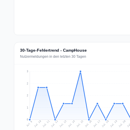
30-Tage-Fehlertrend - CampHouse
Nutzermeldungen in den letzten 30 Tagen
3
2
2
1
0
Jul 18
Ju
Jul 11
Jul 14
Jul 17
Jul 20
Jul 10
Jul 13
Jul 16
Jul 19
Jul 12
Jul 15
Jul 9