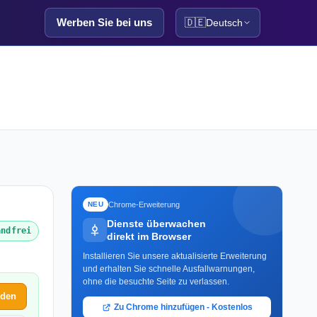
Werben Sie bei uns
🇩🇪
Deutsch
Chrome-Erweiterung
NEU
Dienste überwachen
andfrei
direkt im Browser
Installieren Sie unsere aktualisierte Erweiterung
und erhalten Sie schnelle Ausfallwarnungen,
ohne die besuchte Seite zu verlassen.
lden
Zu Chrome hinzufügen - Kostenlos