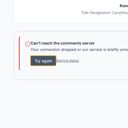
Kein
Tolle Neuigkeiten! CampHous
Can't reach the comments server
Your connection dropped or our service is briefly unre
Try again
Service status