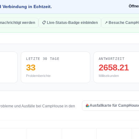
d Verbindung in Echtzeit.
Öffn
nachrichtigt werden
📋 Live-Status-Badge einbinden
↗ Besuche CampH
LETZTE 30 TAGE
ANTWORTZEIT
33
2658.21
Problemberichte
Millisekunden
Ausfallkarte für CampHous
probleme und Ausfälle bei CampHouse in den