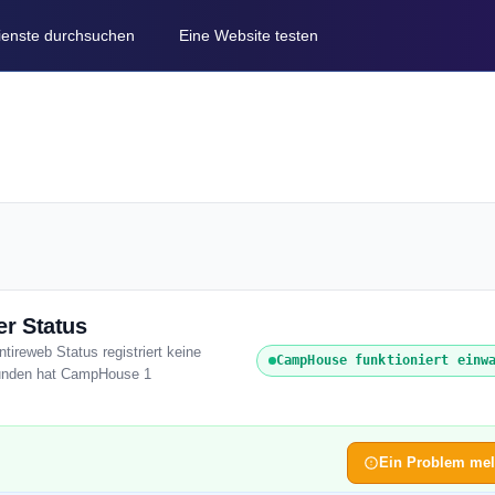
Dienste durchsuchen
Eine Website testen
r Status
ireweb Status registriert keine
CampHouse funktioniert einw
Stunden hat CampHouse 1
Ein Problem me