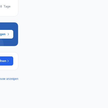
30 Tage
ügen
ffnen
House anzeigen