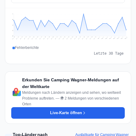
7
5
4
2
0
Jul 17
Jul 20
Jul 23
Jul 10
Jul 26
Jul 13
Jul 16
Jul 29
Jul 19
Jul 22
Jul 25
Jul 12
Jul 15
Jul 28
Jul 31
Jul 18
Jul 21
Jul 24
Jul 11
Jul 14
Jul 27
Jul 30
Aug 3
Aug 6
Aug 2
Aug 5
Aug 8
Aug 1
Aug 4
Aug 7
Fehlerberichte
Letzte 30 Tage
Erkunden Sie Camping Wagner-Meldungen auf
der Weltkarte
Meldungen nach Ländern anzeigen und sehen, wo weltweit
Probleme auftreten. — 🌍 2 Meldungen von verschiedenen
Orten
Live-Karte öffnen
Top-Länder nach
Ausfallkarte für Camping Wagner