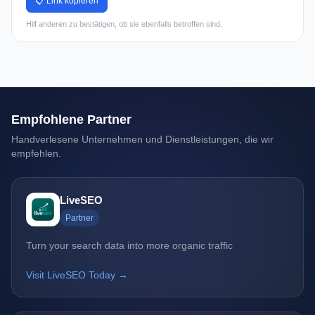
📋 Link kopieren
Hilf anderen zu bestätigen, ob sie ebenfalls betroffen sind.
Empfohlene Partner
Handverlesene Unternehmen und Dienstleistungen, die wir
empfehlen.
LiveSEO
Partner
Turn your search data into more organic traffic
Visit LiveSEO Today →