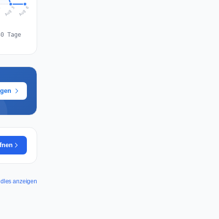
Aug 6
Aug 5
4
30 Tage
ügen
ffnen
ndles anzeigen