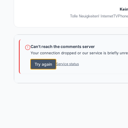
Kein
Tolle Neuigkeiten! InternetTVPhone
Can't reach the comments server
Your connection dropped or our service is briefly unre
Try again
Service status