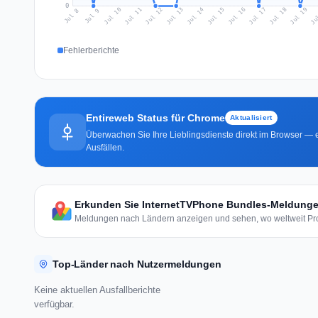
0
Jul 17
Ju
Jul 10
Jul 13
Jul 16
Jul 19
Jul 12
Jul 15
Jul 18
Jul 11
Jul 14
Jul 8
Jul 9
Fehlerberichte
Entireweb Status für Chrome
Aktualisiert
Überwachen Sie Ihre Lieblingsdienste direkt im Browser — e
Ausfällen.
Erkunden Sie InternetTVPhone Bundles-Meldungen
Meldungen nach Ländern anzeigen und sehen, wo weltweit Pro
Top-Länder nach Nutzermeldungen
Keine aktuellen Ausfallberichte
verfügbar.