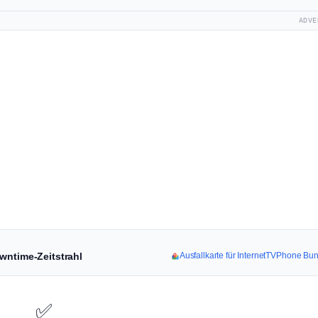
ADVE
wntime-Zeitstrahl
Ausfallkarte für InternetTVPhone Bu
✅