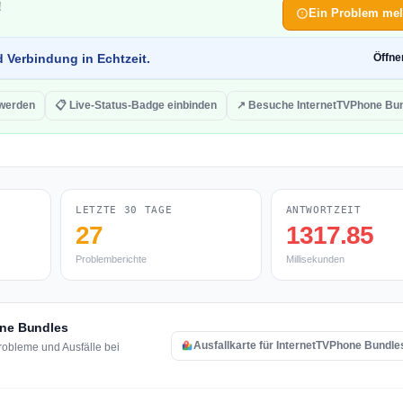
!
Ein Problem me
d Verbindung in Echtzeit.
Öffn
 werden
📋 Live-Status-Badge einbinden
↗ Besuche InternetTVPhone Bu
LETZTE 30 TAGE
ANTWORTZEIT
27
1317.85
Problemberichte
Millisekunden
one Bundles
Ausfallkarte für InternetTVPhone Bundle
robleme und Ausfälle bei