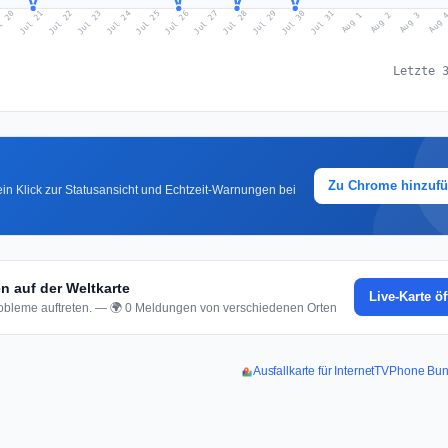
l 20
Jul 23
Jul 26
Jul 29
Jul 22
Jul 25
Jul 28
Jul 31
Jul 21
Jul 24
Jul 27
Jul 30
Aug 2
Aug 1
Aug 
Aug 3
Letzte 
Zu Chrome hinzuf
in Klick zur Statusansicht und Echtzeit-Warnungen bei
 auf der Weltkarte
Live-Karte ö
bleme auftreten. — 🌍 0 Meldungen von verschiedenen Orten
Ausfallkarte für InternetTVPhone Bu