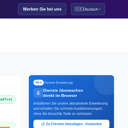
Werben Sie bei uns
🇩🇪
Deutsch
Chrome-Erweiterung
NEU
Dienste überwachen
direkt im Browser
andfrei
Installieren Sie unsere aktualisierte Erweiterung
und erhalten Sie schnelle Ausfallwarnungen,
ohne die besuchte Seite zu verlassen.
Zu Chrome hinzufügen - Kostenlos