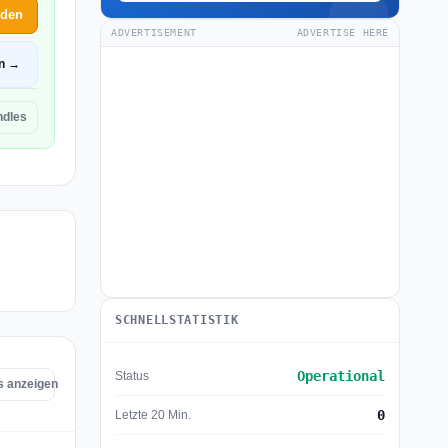
lden
ADVERTISEMENT
ADVERTISE HERE
en →
ndles
SCHNELLSTATISTIK
Operational
Status
s anzeigen
0
Letzte 20 Min.