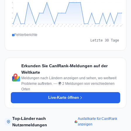
2
2
1
1
0
Jul 17
Jul 20
Jul 23
Jul 10
Jul 26
Jul 13
Jul 16
Jul 29
Jul 19
Jul 22
Jul 25
Jul 12
Jul 15
Jul 28
Jul 31
Jul 18
Jul 21
Jul 24
Jul 11
Jul 14
Jul 27
Jul 30
Aug 3
Aug 6
Aug 2
Aug 5
Aug 8
Aug 1
Aug 4
Aug 7
Fehlerberichte
Letzte 30 Tage
Erkunden Sie CanIRank-Meldungen auf der
Weltkarte
Meldungen nach Ländern anzeigen und sehen, wo weltweit
Probleme auftreten. — 🌍 2 Meldungen von verschiedenen
Orten
Live-Karte öffnen
Top-Länder nach
Ausfallkarte für CanIRank
anzeigen
Nutzermeldungen