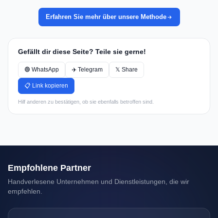
Erfahren Sie mehr über unsere Methode
Gefällt dir diese Seite? Teile sie gerne!
🟢 WhatsApp
✈️ Telegram
𝕏 Share
📋 Link kopieren
Hilf anderen zu bestätigen, ob sie ebenfalls betroffen sind.
Empfohlene Partner
Handverlesene Unternehmen und Dienstleistungen, die wir
empfehlen.