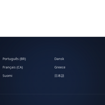
Português (BR)
Dansk
Français (CA)
Greece
Suomi
日本語