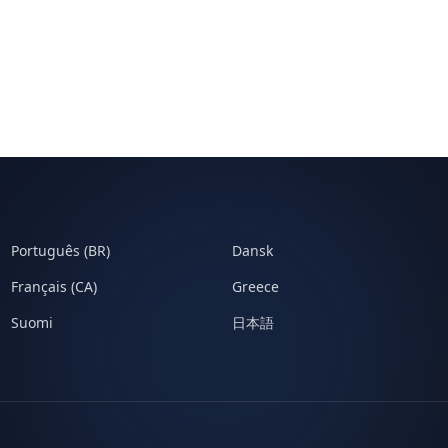
Português (BR)
Dansk
Français (CA)
Greece
Suomi
日本語