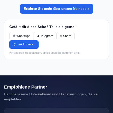
Erfahren Sie mehr über unsere Methode
Gefällt dir diese Seite? Teile sie gerne!
🟢 WhatsApp
✈️ Telegram
𝕏 Share
📋 Link kopieren
Hilf anderen zu bestätigen, ob sie ebenfalls betroffen sind.
Empfohlene Partner
Handverlesene Unternehmen und Dienstleistungen, die wir
empfehlen.