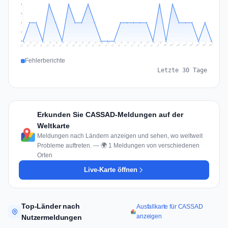
2
2
1
1
0
Jul 17
Jul 20
Jul 23
Jul 10
Jul 26
Jul 13
Jul 16
Jul 29
Jul 19
Jul 22
Jul 25
Jul 12
Jul 15
Jul 28
Jul 31
Jul 18
Jul 21
Jul 24
Jul 11
Jul 14
Jul 27
Jul 30
Aug 3
Aug 6
Aug 2
Aug 5
Aug 8
Aug 1
Aug 4
Aug 7
Fehlerberichte
Letzte 30 Tage
Erkunden Sie CASSAD-Meldungen auf der
Weltkarte
Meldungen nach Ländern anzeigen und sehen, wo weltweit
Probleme auftreten. — 🌍 1 Meldungen von verschiedenen
Orten
Live-Karte öffnen
Top-Länder nach
Ausfallkarte für CASSAD
anzeigen
Nutzermeldungen