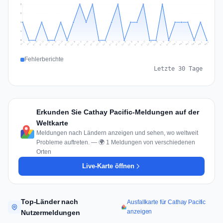
2
2
1
1
0
Jul 15
Jul 18
Jul 31
Jul 21
Jul 24
Jul 11
Jul 14
Jul 27
Jul 30
Jul 17
Jul 20
Jul 23
Jul 10
Jul 13
Jul 26
Jul 29
Jul 16
Jul 19
Jul 22
Jul 12
Jul 25
Jul 28
Aug 1
Aug 4
Jul 9
Aug 3
Jul 8
Aug 6
Aug 2
Aug 5
Fehlerberichte
Letzte 30 Tage
Erkunden Sie Cathay Pacific-Meldungen auf der
Weltkarte
Meldungen nach Ländern anzeigen und sehen, wo weltweit
Probleme auftreten. — 🌍 1 Meldungen von verschiedenen
Orten
Live-Karte öffnen
Top-Länder nach
Ausfallkarte für Cathay Pacific
anzeigen
Nutzermeldungen