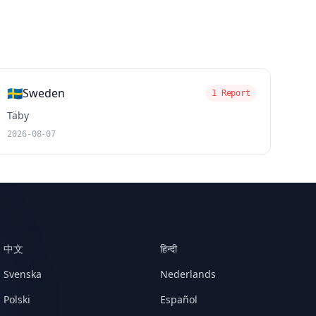
🇸🇪
Sweden
1 Report
Täby
2026-08-07
中文
हिन्दी
Svenska
Nederlands
Polski
Español