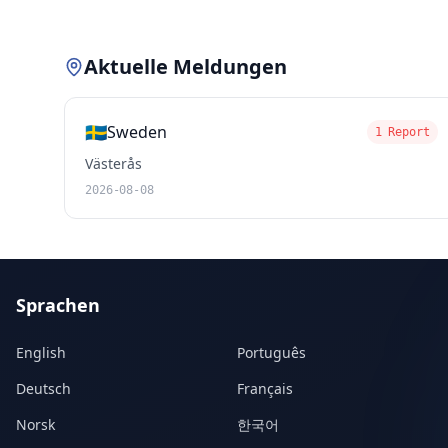
Aktuelle Meldungen
🇸🇪
Sweden
1 Report
Västerås
2026-08-08
Sprachen
English
Português
Deutsch
Français
Norsk
한국어