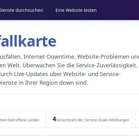
 Dienste durchsuchen
Eine Website testen
fallkarte
eausfällen, Internet-Downtime, Website-Problemen un
 Welt. Überwachen Sie die Service-Zuverlässigkeit,
durch Live-Updates über Website- und Service-
ienste in Ihrer Region down sind.
4
emen betroffene Länder
Gesamtzahl der Service-Down-Meldungen