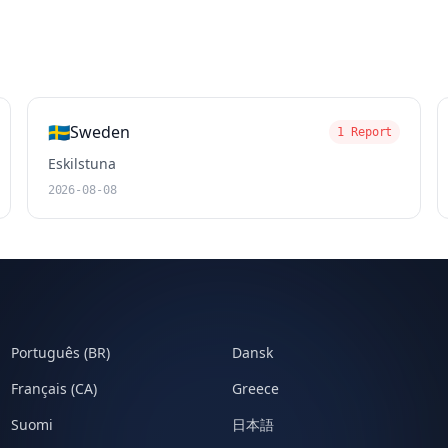
🇸🇪
Sweden
1 Report
Eskilstuna
2026-08-08
Português (BR)
Dansk
Français (CA)
Greece
Suomi
日本語