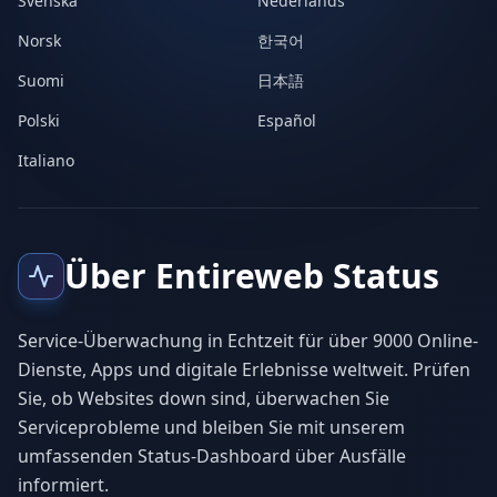
Svenska
Nederlands
Norsk
한국어
Suomi
日本語
Polski
Español
Italiano
Über Entireweb Status
Service-Überwachung in Echtzeit für über 9000 Online-
Dienste, Apps und digitale Erlebnisse weltweit. Prüfen
Sie, ob Websites down sind, überwachen Sie
Serviceprobleme und bleiben Sie mit unserem
umfassenden Status-Dashboard über Ausfälle
informiert.