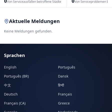
0
0
Von Serviceausfällen betroffene Städte
Von Serviceproblemen bet
Leaflet
|
© OpenStreetMap contributors
Aktuelle Meldungen
Keine Meldungen gefunden.
Sprachen
English
Português
Português (BR)
Dansk
中文
हिन्दी
Deutsch
Français
Français (CA)
Greece