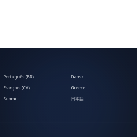
Português (BR)
Dansk
Français (CA)
Greece
Suomi
日本語