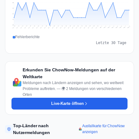
3
2
2
1
0
Jul 17
Jul 20
Jul 23
Jul 10
Jul 26
Jul 13
Jul 16
Jul 29
Jul 19
Jul 22
Jul 25
Jul 12
Jul 15
Jul 28
Jul 31
Jul 18
Jul 21
Jul 24
Jul 11
Jul 14
Jul 27
Jul 30
Aug 3
Aug 6
Aug 2
Aug 5
Aug 8
Aug 1
Aug 4
Aug 7
Fehlerberichte
Letzte 30 Tage
Erkunden Sie ChowNow-Meldungen auf der
Weltkarte
Meldungen nach Ländern anzeigen und sehen, wo weltweit
Probleme auftreten. — 🌍 2 Meldungen von verschiedenen
Orten
Live-Karte öffnen
Top-Länder nach
Ausfallkarte für ChowNow
anzeigen
Nutzermeldungen