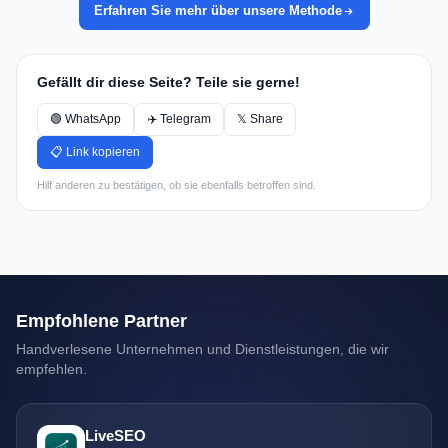
Erfahren Sie mehr über unsere Methode
Gefällt dir diese Seite? Teile sie gerne!
🟢 WhatsApp
✈️ Telegram
𝕏 Share
📋 Link kopieren
Hilf anderen zu bestätigen, ob sie ebenfalls betroffen sind.
Empfohlene Partner
Handverlesene Unternehmen und Dienstleistungen, die wir
empfehlen.
LiveSEO