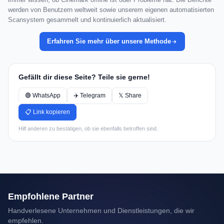
werden von Benutzern weltweit sowie unserem eigenen automatisierten
Scansystem gesammelt und kontinuierlich aktualisiert.
Erfahren Sie mehr über unsere Methode
Gefällt dir diese Seite? Teile sie gerne!
🟢 WhatsApp
✈️ Telegram
𝕏 Share
📋 Link kopieren
Hilf anderen zu bestätigen, ob sie ebenfalls betroffen sind.
Empfohlene Partner
Handverlesene Unternehmen und Dienstleistungen, die wir
empfehlen.