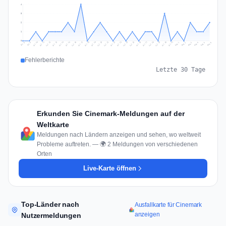
4
3
2
1
0
Jul 15
Jul 18
Jul 31
Jul 21
Jul 24
Jul 11
Jul 14
Jul 27
Jul 30
Jul 17
Jul 20
Jul 23
Jul 10
Jul 13
Jul 26
Jul 29
Jul 16
Jul 19
Jul 22
Jul 12
Jul 25
Jul 28
Aug 1
Aug 4
Jul 9
Aug 3
Jul 8
Aug 6
Aug 2
Aug 5
Fehlerberichte
Letzte 30 Tage
Erkunden Sie Cinemark-Meldungen auf der
Weltkarte
Meldungen nach Ländern anzeigen und sehen, wo weltweit
Probleme auftreten. — 🌍 2 Meldungen von verschiedenen
Orten
Live-Karte öffnen
Top-Länder nach
Ausfallkarte für Cinemark
anzeigen
Nutzermeldungen