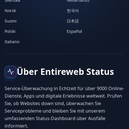
Svenska
Nederlands
Norsk
한국어
Suomi
日本語
Polski
Español
Italiano
Über Entireweb Status
Service-Überwachung in Echtzeit für über 9000 Online-
Dienste, Apps und digitale Erlebnisse weltweit. Prüfen
Sie, ob Websites down sind, überwachen Sie
Serviceprobleme und bleiben Sie mit unserem
umfassenden Status-Dashboard über Ausfälle
informiert.