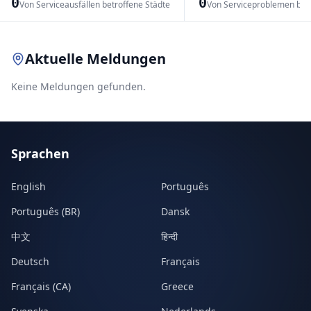
0
0
Von Serviceausfällen betroffene Städte
Von Serviceproblemen bet
Leaflet
|
© OpenStreetMap contributors
Aktuelle Meldungen
Keine Meldungen gefunden.
Sprachen
English
Português
Português (BR)
Dansk
中文
हिन्दी
Deutsch
Français
Français (CA)
Greece