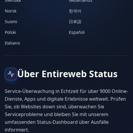
Svenska
Nederlands
Norsk
한국어
Suomi
日本語
Polski
Español
Italiano
Über Entireweb Status
Service-Überwachung in Echtzeit für über 9000 Online-
Dienste, Apps und digitale Erlebnisse weltweit. Prüfen
Sie, ob Websites down sind, überwachen Sie
Serviceprobleme und bleiben Sie mit unserem
umfassenden Status-Dashboard über Ausfälle
informiert.