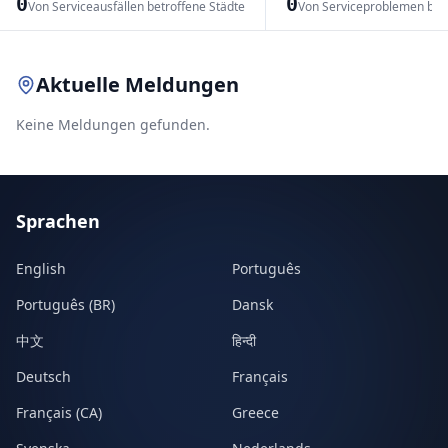
0
0
Von Serviceausfällen betroffene Städte
Von Serviceproblemen bet
Leaflet
|
© OpenStreetMap contributors
Aktuelle Meldungen
Keine Meldungen gefunden.
Sprachen
English
Português
Português (BR)
Dansk
中文
हिन्दी
Deutsch
Français
Français (CA)
Greece